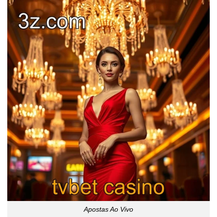
Apostas Ao Vivo