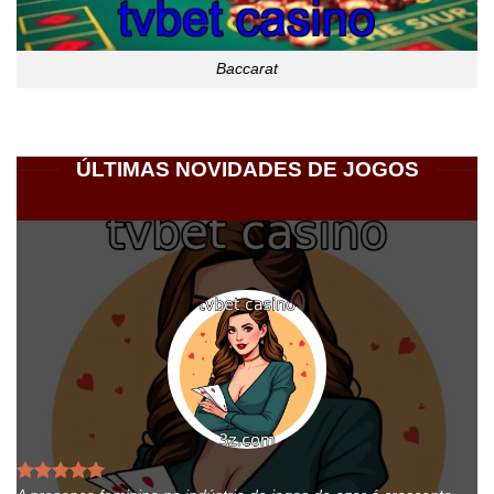
Baccarat
ÚLTIMAS NOVIDADES DE JOGOS