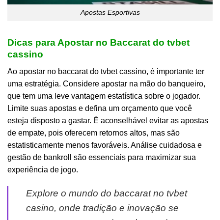
Apostas Esportivas
Dicas para Apostar no Baccarat do tvbet
cassino
Ao apostar no baccarat do tvbet cassino, é importante ter
uma estratégia. Considere apostar na mão do banqueiro,
que tem uma leve vantagem estatística sobre o jogador.
Limite suas apostas e defina um orçamento que você
esteja disposto a gastar. É aconselhável evitar as apostas
de empate, pois oferecem retornos altos, mas são
estatisticamente menos favoráveis. Análise cuidadosa e
gestão de bankroll são essenciais para maximizar sua
experiência de jogo.
Explore o mundo do baccarat no tvbet
casino, onde tradição e inovação se