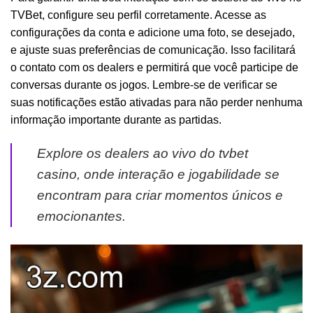
TVBet, configure seu perfil corretamente. Acesse as
configurações da conta e adicione uma foto, se desejado,
e ajuste suas preferências de comunicação. Isso facilitará
o contato com os dealers e permitirá que você participe de
conversas durante os jogos. Lembre-se de verificar se
suas notificações estão ativadas para não perder nenhuma
informação importante durante as partidas.
Explore os dealers ao vivo do tvbet
casino, onde interação e jogabilidade se
encontram para criar momentos únicos e
emocionantes.