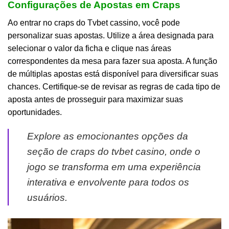
Configurações de Apostas em Craps
Ao entrar no craps do Tvbet cassino, você pode
personalizar suas apostas. Utilize a área designada para
selecionar o valor da ficha e clique nas áreas
correspondentes da mesa para fazer sua aposta. A função
de múltiplas apostas está disponível para diversificar suas
chances. Certifique-se de revisar as regras de cada tipo de
aposta antes de prosseguir para maximizar suas
oportunidades.
Explore as emocionantes opções da
seção de craps do tvbet casino, onde o
jogo se transforma em uma experiência
interativa e envolvente para todos os
usuários.