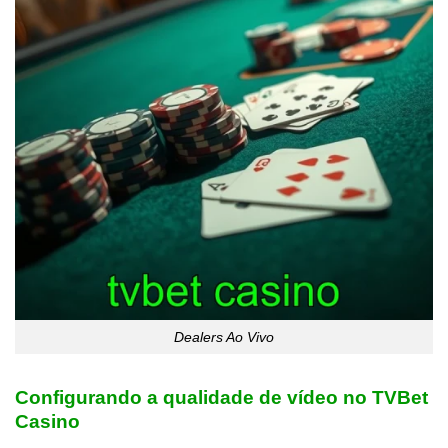
Dealers Ao Vivo
Configurando a qualidade de vídeo no TVBet
Casino