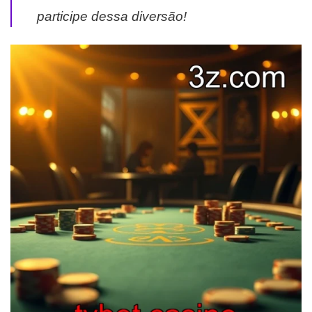
participe dessa diversão!