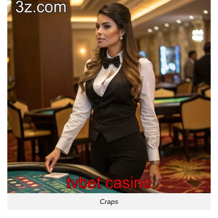
Craps