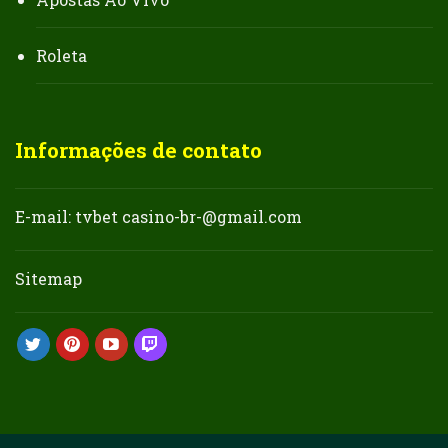
Roleta
Informações de contato
E-mail: tvbet
casino-br-@gmail.com
Sitemap