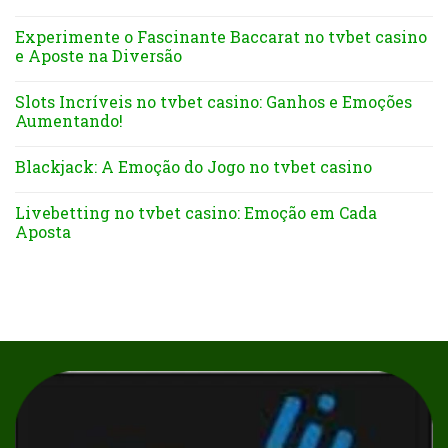
Experimente o Fascinante Baccarat no tvbet casino
e Aposte na Diversão
Slots Incríveis no tvbet casino: Ganhos e Emoções
Aumentando!
Blackjack: A Emoção do Jogo no tvbet casino
Livebetting no tvbet casino: Emoção em Cada
Aposta