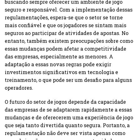
buscando sempre oferecer um ambiente de jogo
seguro e responsável. Com a implementação dessas
regulamentações, espera-se que o setor se torne
mais confiável e que os jogadores se sintam mais
seguros ao participar de atividades de apostas. No
entanto, também existem preocupações sobre como
essas mudanças podem afetar a competitividade
das empresas, especialmente as menores. A
adaptação a essas novas regras pode exigir
investimentos significativos em tecnologia e
treinamento, o que pode ser um desafio para alguns
operadores.
O futuro do setor de jogos depende da capacidade
das empresas de se adaptarem rapidamente a essas
mudanças e de oferecerem uma experiência de jogo
que seja tanto divertida quanto segura. Portanto, a
regulamentação não deve ser vista apenas como