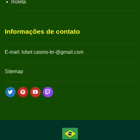
Roleta
Informações de contato
E-mail: tvbet
casino-br-@gmail.com
Sitemap