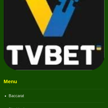
Menu
Baccarat