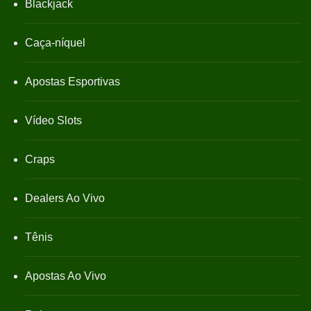
Blackjack
Caça-níquel
Apostas Esportivas
Vídeo Slots
Craps
Dealers Ao Vivo
Tênis
Apostas Ao Vivo