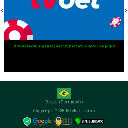
Novas regulamentações impactam o setor de jogos
Brasil (Português)
Copyright 2025 © tvbet casino