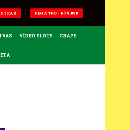
ENTRAR
REGISTRO - R$ 8.888
IVAS
VÍDEO SLOTS
CRAPS
LETA