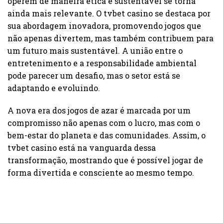
operem de maneira ética e sustentável se torna
ainda mais relevante. O tvbet casino se destaca por
sua abordagem inovadora, promovendo jogos que
não apenas divertem, mas também contribuem para
um futuro mais sustentável. A união entre o
entretenimento e a responsabilidade ambiental
pode parecer um desafio, mas o setor está se
adaptando e evoluindo.
A nova era dos jogos de azar é marcada por um
compromisso não apenas com o lucro, mas com o
bem-estar do planeta e das comunidades. Assim, o
tvbet casino está na vanguarda dessa
transformação, mostrando que é possível jogar de
forma divertida e consciente ao mesmo tempo.