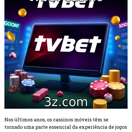
Nos últimos anos, os cassinos móveis têm se
tornado uma parte essencial da experiência de jogos