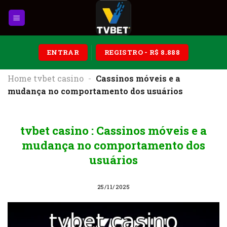
Skip
to
content
ENTRAR
REGISTRO - R$ 8.888
Home tvbet casino
-
Cassinos móveis e a
mudança no comportamento dos usuários
tvbet casino : Cassinos móveis e a
mudança no comportamento dos
usuários
25/11/2025