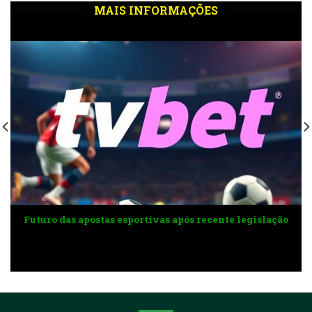
MAIS INFORMAÇÕES
Futuro das apostas esportivas após recente legislação